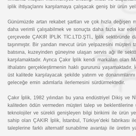
iplik ihtiyaçlarını karşılamaya çalışacak geniş bir ürün y
Günümüzde artan rekabet şartları ve çok hızla değişen müşt
daha verimli çalışabilmek ve sonuçta daha fazla kar edeb
çerçevede ÇAKIR İPLİK TİC.LTD.ŞTİ., İplik sektöründe da
taşınmıştır. Bir yandan mevcut ürün yelpazesini müşteri 
batısına, kuzeyinden güneyine ulaşan servis ağı ile sektörü
karşılamaktadır. Ayrıca Çakır İplik kendi markaları 
ithalatını gerçekleştirmenin haklı gururunu yaşamaktadır. 
üst kalitede karşılayacak şekilde yatırım ve donanımların
geleceğe emin adımlarla ilerlemesini sürdürmektedir.
Çakır İplik, 1982 yılından bu yana endüstriyel Dikiş ve Na
kaliteden ödün vermeden müşteri talep ve beklentilerine u
teknolojiler ve sürekli genişleyen bilgi birikimi ile ürün 
sahip olan ÇAKIR İplik, İstanbul, Türkiye’deki fabrikası i
taleplerine farklı alternatif sunabilme avantajı ile üretim 